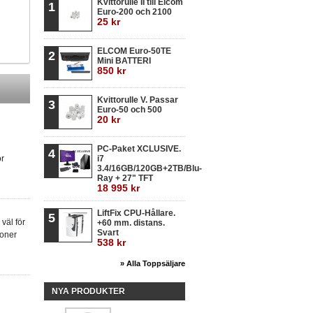
Kvittorulle II till Elcom
1
Euro-200 och 2100
25 kr
ELCOM Euro-50TE
2
Mini BATTERI
850 kr
Kvittorulle V. Passar
3
Euro-50 och 500
20 kr
PC-Paket XCLUSIVE.
4
ör
i7
3.4/16GB/120GB+2TB/Blu-
Ray + 27" TFT
18 995 kr
LiftFix CPU-Hållare.
5
väl för
+60 mm. distans.
Svart
soner
538 kr
» Alla Toppsäljare
NYA PRODUKTER