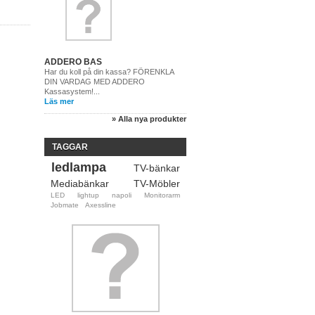
ADDERO BAS
Har du koll på din kassa? FÖRENKLA
DIN VARDAG MED ADDERO
Kassasystem!...
Läs mer
» Alla nya produkter
TAGGAR
ledlampa
TV-bänkar
Mediabänkar
TV-Möbler
LED
lightup
napoli
Monitorarm
Jobmate
Axessline