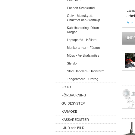
El & Data
Fot och Svankstöd
Lampo
Golv - Mattskydd.
arbet
Chairmat och StandUp
Mer
Kabelhantering, Diken
Korgar
UND
Laptopstöd - Hållare
Monitorarmar - Fästen
Möss - Vertikala möss
Styrdon
Stöd Handled - Underarm
Tangentbord - Utdrag
FOTO
FÖRBRUKNING
GUIDESYSTEM
KARAOKE
KASSAREGISTER
LJUD och BILD