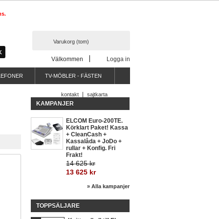
ms.
Varukorg
(tom)
Välkommen
Logga in
LEFONER
TV-MÖBLER - FÄSTEN
kontakt
sajtkarta
KAMPANJER
ELCOM Euro-200TE.
Körklart Paket! Kassa
+ CleanCash +
Kassalåda + JoDo +
rullar + Konfig. Fri
Frakt!
14 625 kr
13 625 kr
» Alla kampanjer
TOPPSÄLJARE