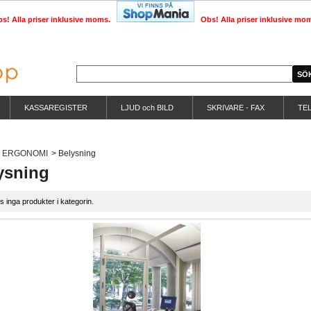
s! Alla priser inklusive moms.
Obs! Alla priser inklusive mo
KASSAREGISTER
LJUD och BILD
SKRIVARE - FAX
TE
ERGONOMI
>
Belysning
ysning
ns inga produkter i kategorin.