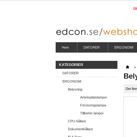
Ob
Hem
DATORER
ERGONOMI
KATEGORIER
>
DATORER
Bel
ERGONOMI
Det fin
Belysning
Arbetsplatslampor
Förstoringslampa
Tillbehör lampor
CPU-hållare
Dokumenthållare