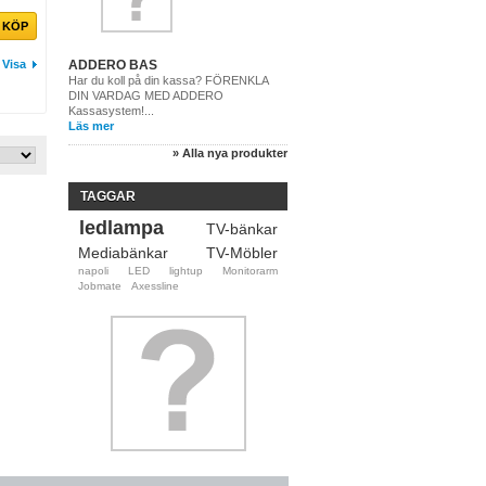
KÖP
Visa
ADDERO BAS
Har du koll på din kassa? FÖRENKLA
DIN VARDAG MED ADDERO
Kassasystem!...
Läs mer
» Alla nya produkter
TAGGAR
ledlampa
TV-bänkar
Mediabänkar
TV-Möbler
napoli
LED
lightup
Monitorarm
Jobmate
Axessline