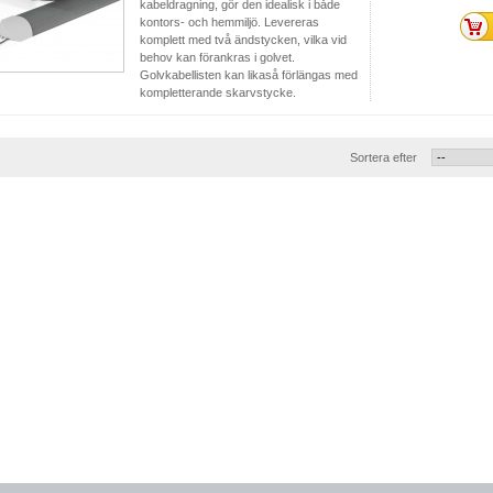
kabeldragning, gör den idealisk i både
kontors- och hemmiljö. Levereras
komplett med två ändstycken, vilka vid
behov kan förankras i golvet.
Golvkabellisten kan likaså förlängas med
kompletterande skarvstycke.
Sortera efter