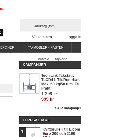
ms.
Varukorg
(tom)
Välkommen
Logga in
LEFONER
TV-MÖBLER - FÄSTEN
kontakt
sajtkarta
KAMPANJER
Tech Link Takstativ
TLCD41. Tilt/Roterbar.
Max. 60 kg/50 tum. Fri
Frakt!
1 299 kr
999 kr
» Alla kampanjer
TOPPSÄLJARE
Kvittorulle II till Elcom
1
Euro-200 och 2100