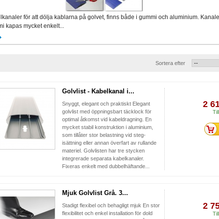
kanaler för att dölja kablarna på golvet, finns både i gummi och aluminium. Kanale
i kapas mycket enkelt...
Sortera efter
Golvlist - Kabelkanal i...
2 6
Snyggt, elegant och praktiskt Elegant
golvlist med öppningsbart täcklock för
Til
optimal åtkomst vid kabeldragning. En
mycket stabil konstruktion i aluminium,
som tillåter stor belastning vid steg-
isättning eller annan överfart av rullande
materiel. Golvlisten har tre stycken
integrerade separata kabelkanaler.
Fixeras enkelt med dubbelhäftande...
Mjuk Golvlist Grå. 3...
2 7
Stadigt flexibel och behagligt mjuk En stor
flexibilitet och enkel installation för dold
Til