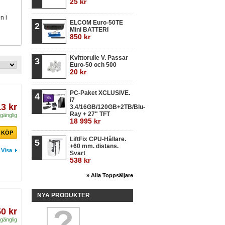
25 kr
n i
ELCOM Euro-50TE
2
Mini BATTERI
850 kr
Kvittorulle V. Passar
3
Euro-50 och 500
20 kr
PC-Paket XCLUSIVE.
4
i7
13 kr
3.4/16GB/120GB+2TB/Blu-
Ray + 27" TFT
lgänglig
18 995 kr
KÖP
LiftFix CPU-Hållare.
5
+60 mm. distans.
Visa
Svart
538 kr
» Alla Toppsäljare
NYA PRODUKTER
50 kr
lgänglig