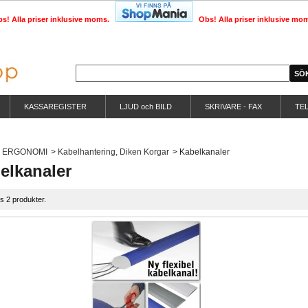
s! Alla priser inklusive moms.
Obs! Alla priser inklusive mo
KASSAREGISTER
LJUD och BILD
SKRIVARE - FAX
TE
ERGONOMI
>
Kabelhantering, Diken Korgar
>
Kabelkanaler
elkanaler
ns 2 produkter.