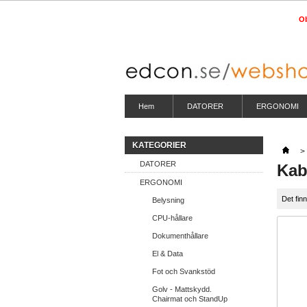
Ob
Hem
DATORER
ERGONOMI
KATEGORIER
>
DATORER
Kab
ERGONOMI
Det fin
Belysning
CPU-hållare
Dokumenthållare
El & Data
Fot och Svankstöd
Golv - Mattskydd.
Chairmat och StandUp