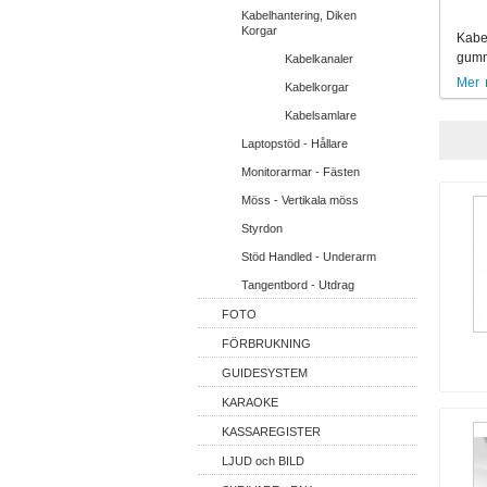
Kabelhantering, Diken
Korgar
Kabel
gumm
Kabelkanaler
Mer
Kabelkorgar
Kabelsamlare
Laptopstöd - Hållare
Monitorarmar - Fästen
Möss - Vertikala möss
Styrdon
Stöd Handled - Underarm
Tangentbord - Utdrag
FOTO
FÖRBRUKNING
GUIDESYSTEM
KARAOKE
KASSAREGISTER
LJUD och BILD