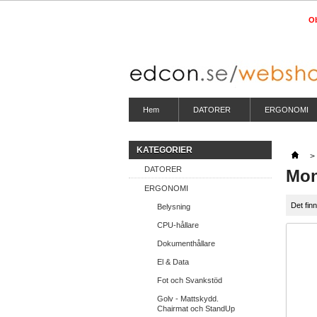
Ob
Hem
DATORER
ERGONOMI
KATEGORIER
>
DATORER
Mon
ERGONOMI
Det fin
Belysning
CPU-hållare
Dokumenthållare
El & Data
Fot och Svankstöd
Golv - Mattskydd.
Chairmat och StandUp