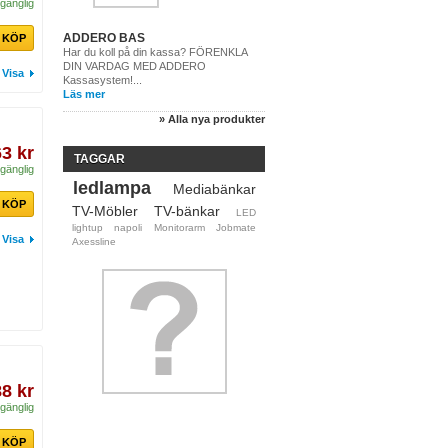
lgänglig
ADDERO BAS
KÖP
Har du koll på din kassa? FÖRENKLA
DIN VARDAG MED ADDERO
Visa
Kassasystem!...
Läs mer
» Alla nya produkter
63 kr
TAGGAR
lgänglig
ledlampa
Mediabänkar
KÖP
TV-Möbler
TV-bänkar
LED
lightup
napoli
Monitorarm
Jobmate
Visa
Axessline
88 kr
lgänglig
KÖP