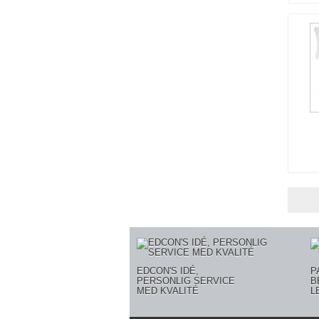
EDCON'S IDÉ,
P
PERSONLIG SERVICE
B
MED KVALITÉ
L