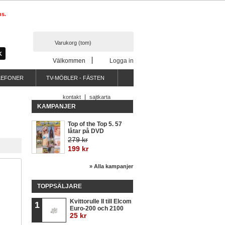
ms.
Varukorg
(tom)
Välkommen
Logga in
LEFONER
TV-MÖBLER - FÄSTEN
kontakt
sajtkarta
KAMPANJER
Top of the Top 5. 57
låtar på DVD
279 kr
199 kr
» Alla kampanjer
TOPPSÄLJARE
Kvittorulle II till Elcom
1
Euro-200 och 2100
25 kr