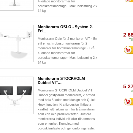
4-ledade monitorarmar för
bordskantsmontage - Max. belastning 2 x
14 kg
Monitorarm OSLO - System 2.
Fri...
2 6
Monitorarm Oslo för 2 monitorer. VIT - En
Til
stilren och robust monitorarm för 2
monitorer för bordskantsmontage - Två
4-ledade monitorarmar för
bordskantsmontage - Max. belastning 2 x
14 kg
Monitorarm STOCKHOLM
Dubbel VIT....
5 2
Monitorarm STOCKHOLM Dubbel VIT.
Til
Dubbel gasfjädrad monitorarm, 2-armad
med hela 5-leder, med design och Quick-
Hook function. Kraftig design i högsta
kvalitet helt i aluminium för två monitorer
som kan öka produktiviteten. Justera
monitorerna individuellt eller tillsammans
som en enhet. Komplett med
bordsklämfäste och genomföringsfäste.