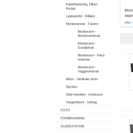
Kabelhantering, Diken
Korgar
Monit
skärm
Laptopstöd - Hållare
Mer
Monitorarmar - Fästen
Monitorarm -
Bordsmonterad
Monitorarm -
Gasfjädrad
Monitorarm - Flera
skärmar
Monitorarm -
Väggmonterad
Möss - Vertikala möss
Styrdon
Stöd Handled - Underarm
Tangentbord - Utdrag
FOTO
FÖRBRUKNING
GUIDESYSTEM