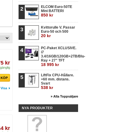
ELCOM Euro-50TE
2
Mini BATTERI
850 kr
Kvittorulle V. Passar
3
Euro-50 och 500
20 kr
PC-Paket XCLUSIVE.
4
i7
3.4/16GB/120GB+2TB/Blu-
Ray + 27" TFT
75 kr
18 995 kr
lgänglig
LiftFix CPU-Hållare.
5
KÖP
+60 mm. distans.
Svart
538 kr
Visa
» Alla Toppsäljare
NYA PRODUKTER
44 kr