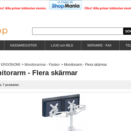
s! Alla priser inklusive moms.
Obs! Alla priser inklusive mo
KASSAREGISTER
LJUD och BILD
SKRIVARE - FAX
TE
ERGONOMI
>
Monitorarmar - Fästen
>
Monitorarm - Flera skärmar
itorarm - Flera skärmar
ns 7 produkter.