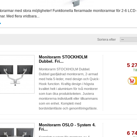
orarmar med stora möjligheter! Funktionella flerarmade monitorarmar för 2-6 LCD-
ar. Med flera vridbara...
Sortera efter
Monitorarm STOCKHOLM
Dubbel. Fri...
5 2
Monitorarm STOCKHOLM Dubbel.
Til
Dubbel gasfjädrad monitorarm, 2-armad
med hela 5-leder, med design och Quick-
Hook function. Kraftig design i högsta
kvalitet helt i aluminium för två monitorer
som kan öka produktiviteten. Justera
monitorerna individuellt eller tillsammans
som en enhet. Komplett med
bordsklämfäste och genomföringsfäste.
Monitorarm OSLO - System 4.
Fri...
6 7