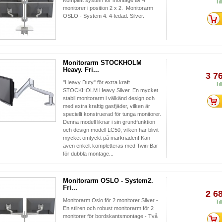
Komplett system för montage av 4
Til
monitorer i position 2 x 2. Monitorarm
OSLO - System 4. 4-ledad. Silver.
Monitorarm STOCKHOLM
Heavy. Fri...
3 7
"Heavy Duty" för extra kraft.
Til
STOCKHOLM Heavy Silver. En mycket
stabil monitorarm i välkänd design och
med extra kraftig gasfjäder, vilken är
speciellt konstruerad för tunga monitorer.
Denna modell liknar i sin grundfunktion
och design modell LC50, vilken har blivit
mycket omtyckt på marknaden! Kan
även enkelt kompletteras med Twin-Bar
för dubbla montage...
Monitorarm OSLO - System2.
Fri...
2 6
Monitorarm Oslo för 2 monitorer Silver -
Til
En stilren och robust monitorarm för 2
monitorer för bordskantsmontage - Två