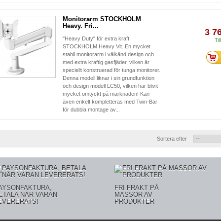
Monitorarm STOCKHOLM
Heavy. Fri...
3 7
"Heavy Duty" för extra kraft.
Til
STOCKHOLM Heavy Vit. En mycket
stabil monitorarm i välkänd design och
med extra kraftig gasfjäder, vilken är
speciellt konstruerad för tunga monitorer.
Denna modell liknar i sin grundfunktion
och design modell LC50, vilken har blivit
mycket omtyckt på marknaden! Kan
även enkelt kompletteras med Twin-Bar
för dubbla montage av...
Sortera efter
AYSONFAKTURA,
FRI FRAKT PÅ
ETALA NÄR VARAN
MASSOR AV
EVERERATS!
PRODUKTER