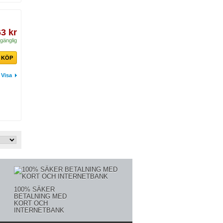
63 kr
lgänglig
KÖP
Visa
100% SÄKER
BETALNING MED
KORT OCH
INTERNETBANK