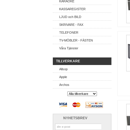
KARAOKE
KASSAREGISTER
LJUD och BILD
SKRIVARE - FAX
TELEFONER
TV-MÖBLER - FÄSTEN
Våra Tjänster
TILLVERKARE
Allsop
Apple
Archos
NYHETSBREV