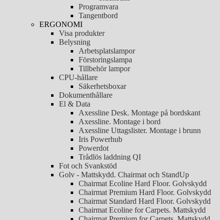
Programvara
Tangentbord
ERGONOMI
Visa produkter
Belysning
Arbetsplatslampor
Förstoringslampa
Tillbehör lampor
CPU-hållare
Säkerhetsboxar
Dokumenthållare
El & Data
Axessline Desk. Montage på bordskant
Axessline. Montage i bord
Axessline Uttagslister. Montage i brunn
Iris Powerhub
Powerdot
Trådlös laddning QI
Fot och Svankstöd
Golv - Mattskydd. Chairmat och StandUp
Chairmat Ecoline Hard Floor. Golvskydd
Chairmat Premium Hard Floor. Golvskydd
Chairmat Standard Hard Floor. Golvskydd
Chairmat Ecoline for Carpets. Mattskydd
Chairmat Premium for Carpets. Mattskydd