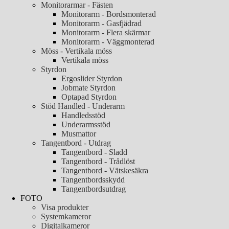
Monitorarmar - Fästen
Monitorarm - Bordsmonterad
Monitorarm - Gasfjädrad
Monitorarm - Flera skärmar
Monitorarm - Väggmonterad
Möss - Vertikala möss
Vertikala möss
Styrdon
Ergoslider Styrdon
Jobmate Styrdon
Optapad Styrdon
Stöd Handled - Underarm
Handledsstöd
Underarmsstöd
Musmattor
Tangentbord - Utdrag
Tangentbord - Sladd
Tangentbord - Trådlöst
Tangentbord - Vätskesäkra
Tangentbordsskydd
Tangentbordsutdrag
FOTO
Visa produkter
Systemkameror
Digitalkameror