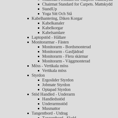
Chairmat Standard for Carpets. Mattskydd
StandUp
Yoga Sitt Och Stå
Kabelhantering, Diken Korgar
Kabelkanaler
Kabelkorgar
Kabelsamlare
Laptopstöd - Hållare
Monitorarmar - Fästen
Monitorarm - Bordsmonterad
Monitorarm - Gasfjädrad
Monitorarm - Flera skärmar
Monitorarm - Väggmonterad
Möss - Vertikala möss
Vertikala möss
Styrdon
Ergoslider Styrdon
Jobmate Styrdon
Optapad Styrdon
Stöd Handled - Underarm
Handledsstöd
Underarmsstöd
Musmattor
Tangentbord - Utdrag
Tangentbord - Sladd