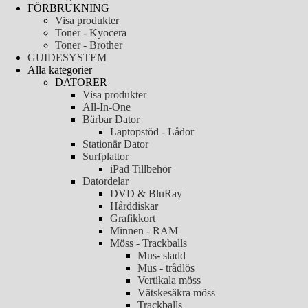
FÖRBRUKNING
Visa produkter
Toner - Kyocera
Toner - Brother
GUIDESYSTEM
Alla kategorier
DATORER
Visa produkter
All-In-One
Bärbar Dator
Laptopstöd - Lådor
Stationär Dator
Surfplattor
iPad Tillbehör
Datordelar
DVD & BluRay
Hårddiskar
Grafikkort
Minnen - RAM
Möss - Trackballs
Mus- sladd
Mus - trådlös
Vertikala möss
Vätskesäkra möss
Trackballs