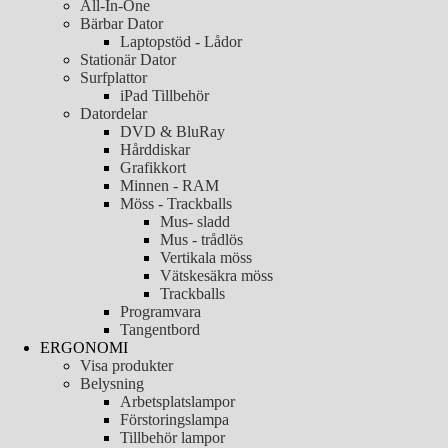
All-In-One
Bärbar Dator
Laptopstöd - Lådor
Stationär Dator
Surfplattor
iPad Tillbehör
Datordelar
DVD & BluRay
Hårddiskar
Grafikkort
Minnen - RAM
Möss - Trackballs
Mus- sladd
Mus - trådlös
Vertikala möss
Vätskesäkra möss
Trackballs
Programvara
Tangentbord
ERGONOMI
Visa produkter
Belysning
Arbetsplatslampor
Förstoringslampa
Tillbehör lampor