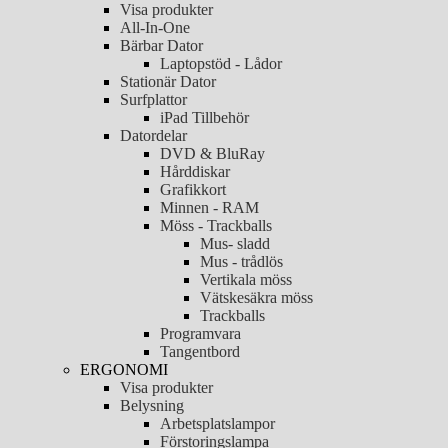
Visa produkter
All-In-One
Bärbar Dator
Laptopstöd - Lådor
Stationär Dator
Surfplattor
iPad Tillbehör
Datordelar
DVD & BluRay
Hårddiskar
Grafikkort
Minnen - RAM
Möss - Trackballs
Mus- sladd
Mus - trådlös
Vertikala möss
Vätskesäkra möss
Trackballs
Programvara
Tangentbord
ERGONOMI
Visa produkter
Belysning
Arbetsplatslampor
Förstoringslampa