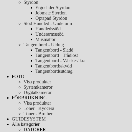
Styrdon
Ergoslider Styrdon
Jobmate Styrdon
Optapad Styrdon
Stöd Handled - Underarm
Handledsstöd
Underarmsstöd
Musmattor
Tangentbord - Utdrag
Tangentbord - Sladd
Tangentbord - Trådlöst
Tangentbord - Vätskesäkra
Tangentbordsskydd
Tangentbordsutdrag
FOTO
Visa produkter
Systemkameror
Digitalkameror
FÖRBRUKNING
Visa produkter
Toner - Kyocera
Toner - Brother
GUIDESYSTEM
Alla kategorier
DATORER