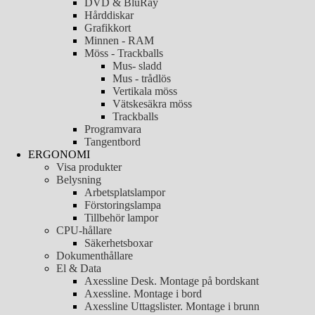
DVD & BluRay
Hårddiskar
Grafikkort
Minnen - RAM
Möss - Trackballs
Mus- sladd
Mus - trådlös
Vertikala möss
Vätskesäkra möss
Trackballs
Programvara
Tangentbord
ERGONOMI
Visa produkter
Belysning
Arbetsplatslampor
Förstoringslampa
Tillbehör lampor
CPU-hållare
Säkerhetsboxar
Dokumenthållare
El & Data
Axessline Desk. Montage på bordskant
Axessline. Montage i bord
Axessline Uttagslister. Montage i brunn