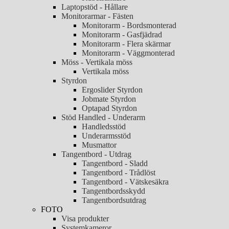
Laptopstöd - Hållare
Monitorarmar - Fästen
Monitorarm - Bordsmonterad
Monitorarm - Gasfjädrad
Monitorarm - Flera skärmar
Monitorarm - Väggmonterad
Möss - Vertikala möss
Vertikala möss
Styrdon
Ergoslider Styrdon
Jobmate Styrdon
Optapad Styrdon
Stöd Handled - Underarm
Handledsstöd
Underarmsstöd
Musmattor
Tangentbord - Utdrag
Tangentbord - Sladd
Tangentbord - Trådlöst
Tangentbord - Vätskesäkra
Tangentbordsskydd
Tangentbordsutdrag
FOTO
Visa produkter
Systemkameror