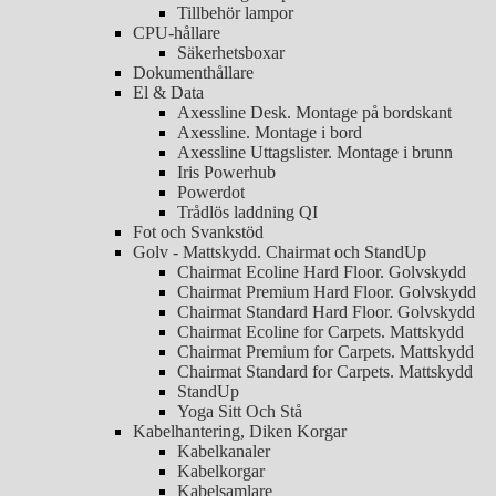
Tillbehör lampor
CPU-hållare
Säkerhetsboxar
Dokumenthållare
El & Data
Axessline Desk. Montage på bordskant
Axessline. Montage i bord
Axessline Uttagslister. Montage i brunn
Iris Powerhub
Powerdot
Trådlös laddning QI
Fot och Svankstöd
Golv - Mattskydd. Chairmat och StandUp
Chairmat Ecoline Hard Floor. Golvskydd
Chairmat Premium Hard Floor. Golvskydd
Chairmat Standard Hard Floor. Golvskydd
Chairmat Ecoline for Carpets. Mattskydd
Chairmat Premium for Carpets. Mattskydd
Chairmat Standard for Carpets. Mattskydd
StandUp
Yoga Sitt Och Stå
Kabelhantering, Diken Korgar
Kabelkanaler
Kabelkorgar
Kabelsamlare